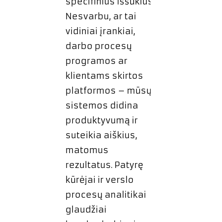
specifinius iššūkius.
Nesvarbu, ar tai
vidiniai įrankiai,
darbo procesų
programos ar
klientams skirtos
platformos – mūsų
sistemos didina
produktyvumą ir
suteikia aiškius,
matomus
rezultatus. Patyrę
kūrėjai ir verslo
procesų analitikai
glaudžiai