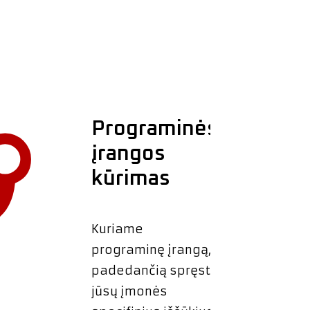
Programinės
įrangos
kūrimas
Kuriame
programinę įrangą,
padedančią spręsti
jūsų įmonės