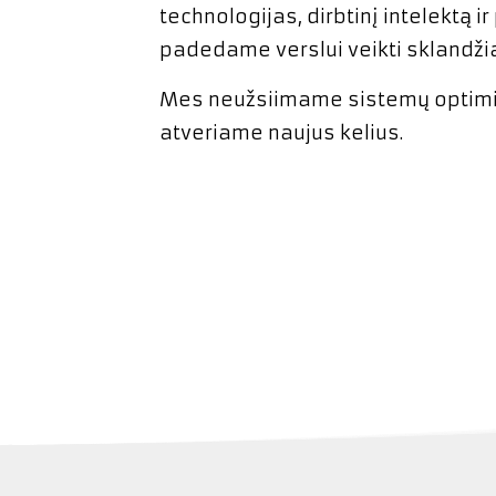
technologijas, dirbtinį intelektą i
padedame verslui veikti sklandžia
Mes neužsiimame sistemų optim
atveriame naujus kelius.