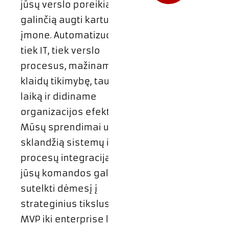
jūsų verslo poreikiams ir
galinčią augti kartu su
įmone. Automatizuodami
tiek IT, tiek verslo
procesus, mažiname
klaidų tikimybę, taupome
laiką ir didiname
organizacijos efektyvumą.
Mūsų sprendimai užtikrina
sklandžią sistemų ir darbo
procesų integraciją, todėl
jūsų komandos gali
sutelkti dėmesį į
strateginius tikslus. Nuo
MVP iki enterprise lygio