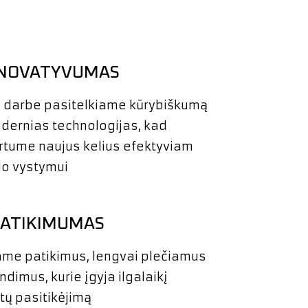
INOVATYVUMAS
 darbe pasitelkiame kūrybiškumą
odernias technologijas, kad
rtume naujus kelius efektyviam
lo vystymui
PATIKIMUMAS
ame patikimus, lengvai plečiamus
ndimus, kurie įgyja ilgalaikį
ntų pasitikėjimą