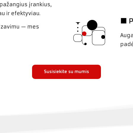
r pažangius įrankius,
u ir efektyviau.
■ 
izavimu — mes
Auga
padėd
Susisiekite su mumis