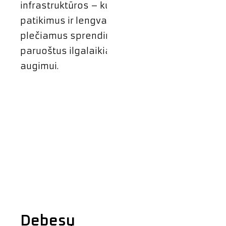
infrastruktūros – kuriame
patikimus ir lengvai
plečiamus sprendimus,
paruoštus ilgalaikiam
augimui.
Debesų