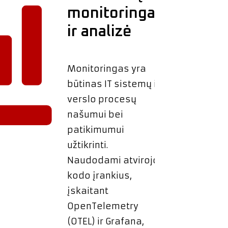
monitoringas
ir analizė
Monitoringas yra
būtinas IT sistemų ir
verslo procesų
našumui bei
patikimumui
užtikrinti.
Naudodami atvirojo
kodo įrankius,
įskaitant
OpenTelemetry
(OTEL) ir Grafana,