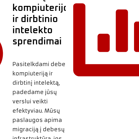
kompiuterijos
ir dirbtinio
intelekto
sprendimai
Pasitelkdami debesų
kompiuteriją ir
dirbtinį intelektą,
padedame jūsų
verslui veikti
efektyviau. Mūsų
paslaugos apima
migraciją į debesų
infrastruktūrą, jos