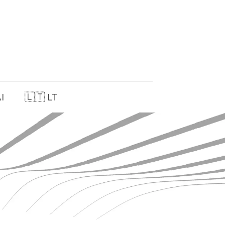
I
🇱🇹 LT