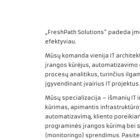
„FreshPath Solutions“ padeda į
efektyviau.
Mūsų komanda vienija IT architek
įrangos kūrėjus, automatizavimo 
procesų analitikus, turinčius ilgam
įgyvendinant įvairius IT projektus.
Mūsų specializacija – išmanių IT 
kūrimas, apimantis infrastruktūro
automatizavimą, kliento poreikia
programinės įrangos kūrimą bei
(monitoringo) sprendimus. Pasit