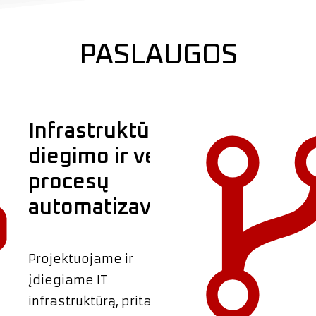
PASLAUGOS
Infrastruktūros
diegimo ir verslo
procesų
automatizavimas
Projektuojame ir
įdiegiame IT
infrastruktūrą, pritaikytą