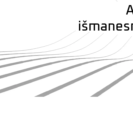
A
išmanesn