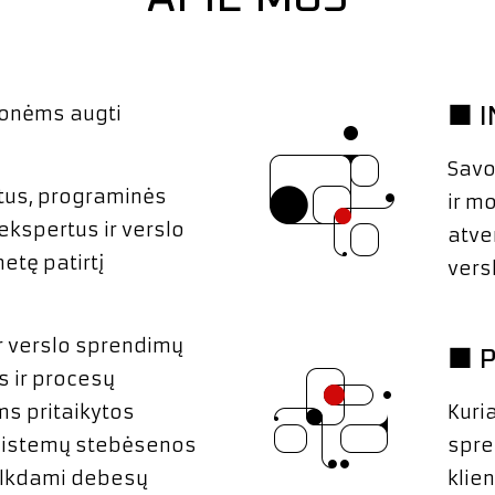
monėms augti
■ 
Savo
tus, programinės
ir m
ekspertus ir verslo
atve
etę patirtį
vers
ir verslo sprendimų
■ 
s ir procesų
ms pritaikytos
Kuri
 sistemų stebėsenos
spre
elkdami debesų
klie