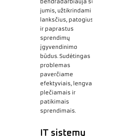
bendradarbiauja su
jumis, užtikrindami
lanksčius, patogius
ir paprastus
sprendimų
įgyvendinimo
būdus. Sudėtingas
problemas
paverčiame
efektyviais, lengvai
plečiamais ir
patikimais
sprendimais.
IT sistemų